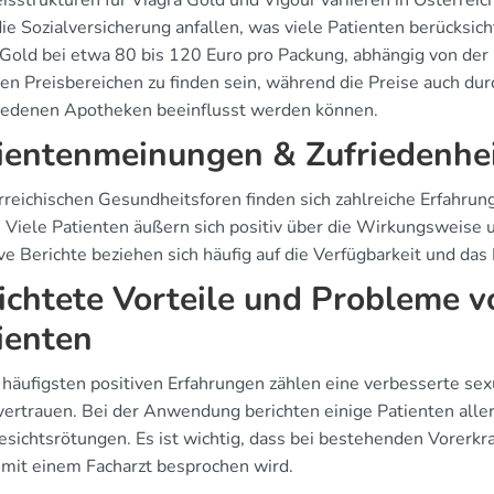
eisstrukturen für Viagra Gold und Vigour variieren in Österre
ie Sozialversicherung anfallen, was viele Patienten berücksich
 Gold bei etwa 80 bis 120 Euro pro Packung, abhängig von der
hen Preisbereichen zu finden sein, während die Preise auch du
iedenen Apotheken beeinflusst werden können.
ientenmeinungen & Zufriedenhei
erreichischen Gesundheitsforen finden sich zahlreiche Erfahr
. Viele Patienten äußern sich positiv über die Wirkungsweise 
e Berichte beziehen sich häufig auf die Verfügbarkeit und das
ichtete Vorteile und Probleme v
ienten
 häufigsten positiven Erfahrungen zählen eine verbesserte sex
vertrauen. Bei der Anwendung berichten einige Patienten al
esichtsrötungen. Es ist wichtig, dass bei bestehenden Vorer
 mit einem Facharzt besprochen wird.