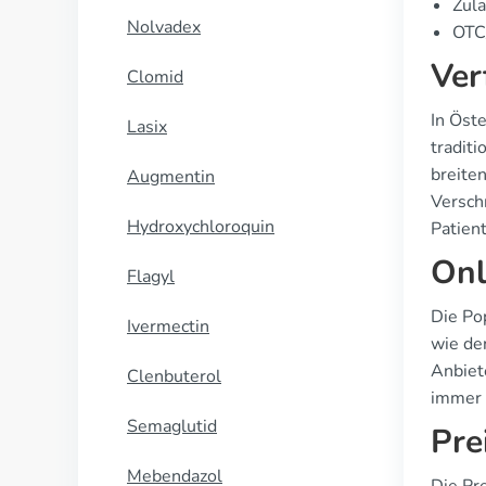
Zula
Nolvadex
OTC/
Ver
Clomid
In Öst
Lasix
tradit
breite
Augmentin
Versch
Hydroxychloroquin
Patient
Onl
Flagyl
Die Po
Ivermectin
wie de
Anbiet
Clenbuterol
immer 
Semaglutid
Pre
Mebendazol