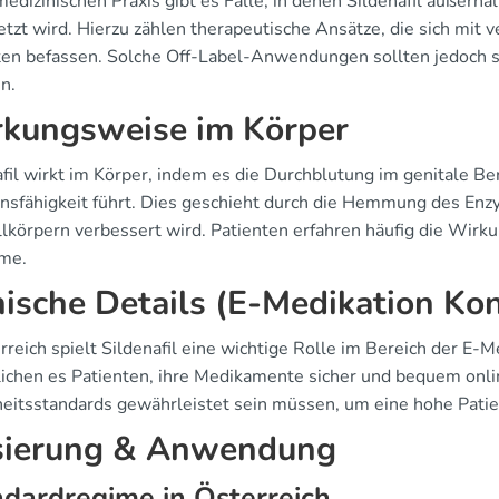
 medizinischen Praxis gibt es Fälle, in denen Sildenafil auße
etzt wird. Hierzu zählen therapeutische Ansätze, die sich mit
ten befassen. Solche Off-Label-Anwendungen sollten jedoch s
n.
kungsweise im Körper
fil wirkt im Körper, indem es die Durchblutung im genitale Be
onsfähigkeit führt. Dies geschieht durch die Hemmung des En
lkörpern verbessert wird. Patienten erfahren häufig die Wirk
me.
nische Details (E-Medikation Ko
erreich spielt Sildenafil eine wichtige Rolle im Bereich der 
ichen es Patienten, ihre Medikamente sicher und bequem onli
heitsstandards gewährleistet sein müssen, um eine hohe Patie
ierung & Anwendung
dardregime in Österreich