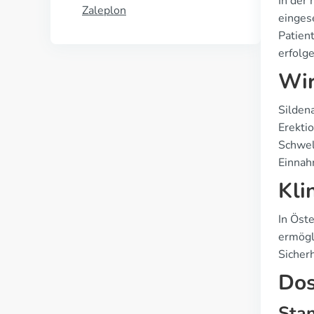
In der
Zaleplon
einges
Patien
erfolge
Wir
Sildena
Erekti
Schwel
Einnah
Kli
In Öst
ermögl
Sicher
Dos
Stan