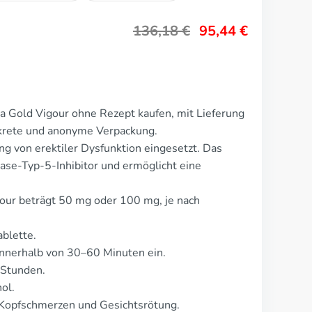
136,18
€
95,44
€
a Gold Vigour ohne Rezept kaufen, mit Lieferung
skrete und anonyme Verpackung.
ng von erektiler Dysfunktion eingesetzt. Das
se-Typ-5-Inhibitor und ermöglicht eine
gour beträgt 50 mg oder 100 mg, je nach
ablette.
nnerhalb von 30–60 Minuten ein.
 Stunden.
ol.
Kopfschmerzen und Gesichtsrötung.