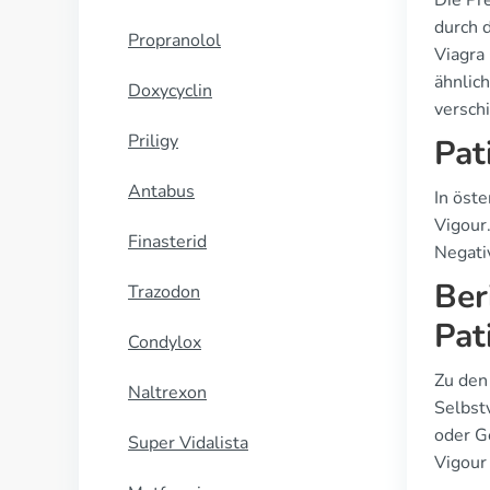
Die Pr
durch d
Propranolol
Viagra
ähnlic
Doxycyclin
versch
Priligy
Pat
Antabus
In öst
Vigour
Finasterid
Negativ
Ber
Trazodon
Pat
Condylox
Zu den
Naltrexon
Selbst
oder G
Super Vidalista
Vigour