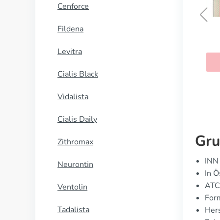
Cenforce
Fildena
Fildena Extra Power
Levitra
KAUFEN
Cialis Black
Vidalista
Cialis Daily
Gru
Zithromax
INN 
Neurontin
In Ö
ATC
Ventolin
Form
Tadalista
Hers