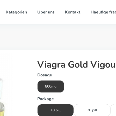
Kategorien
Uber uns
Kontakt
Haeufige fra
Viagra Gold Vigou
Dosage
800mg
Package
10 pill
20 pill