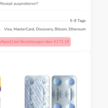
 Rezept ausprobieren?
5-9 Tage
Visa, MasterCard, Discovery, Bitcoin, Ethereum
uftpost) bei Bestellungen über €172.19
B