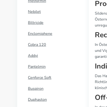
Metformin
Pro
Nebilet
Silden
Österre
Biltricide
unregu
Rec
Enclomiphene
Cobra 120
In Öste
und Vi
Addyi
garanti
Ind
Pantelmin
Das Ha
Cenforce Soft
Richtli
klinisc
Buspiron
Off
Duphaston