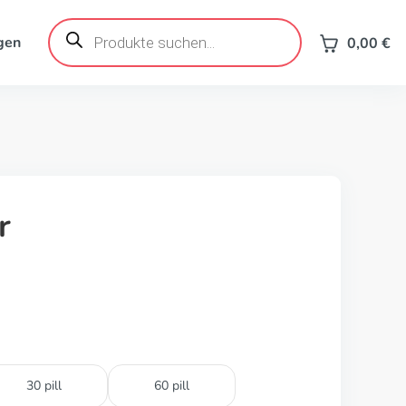
Products
search
gen
0,00
€
r
30 pill
60 pill