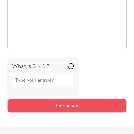
What is 3 + 1 ?
Answer
for
3
+
1