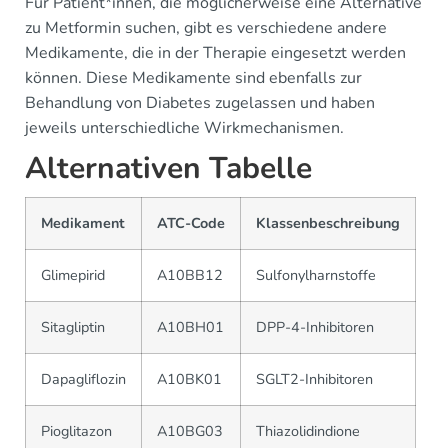
Für Patient*innen, die möglicherweise eine Alternative
zu Metformin suchen, gibt es verschiedene andere
Medikamente, die in der Therapie eingesetzt werden
können. Diese Medikamente sind ebenfalls zur
Behandlung von Diabetes zugelassen und haben
jeweils unterschiedliche Wirkmechanismen.
Alternativen Tabelle
Medikament
ATC-Code
Klassenbeschreibung
Glimepirid
A10BB12
Sulfonylharnstoffe
Sitagliptin
A10BH01
DPP-4-Inhibitoren
Dapagliflozin
A10BK01
SGLT2-Inhibitoren
Pioglitazon
A10BG03
Thiazolidindione