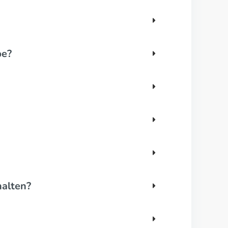
be?
halten?