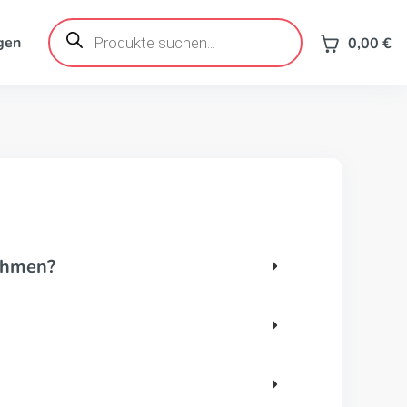
Products
search
gen
0,00
€
nehmen?