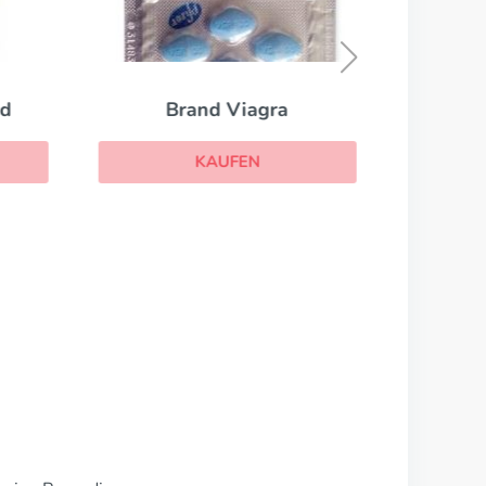
Su
ed
Brand Viagra
KAUFEN