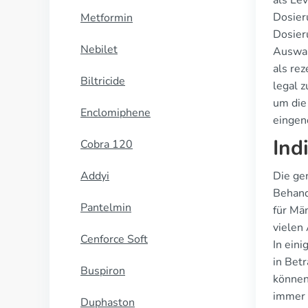
als Lev
Dosier
Metformin
Dosier
Nebilet
Auswah
als re
Biltricide
legal 
um die 
Enclomiphene
einge
Ind
Cobra 120
Addyi
Die ge
Behand
Pantelmin
für Män
vielen
Cenforce Soft
In ein
in Bet
Buspiron
können 
immer 
Duphaston