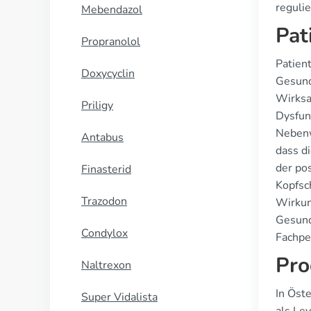
reguli
Mebendazol
Pat
Propranolol
Patien
Doxycyclin
Gesund
Wirksa
Priligy
Dysfunk
Nebenw
Antabus
dass d
der po
Finasterid
Kopfsc
Trazodon
Wirkun
Gesund
Condylox
Fachpe
Pro
Naltrexon
In Öste
Super Vidalista