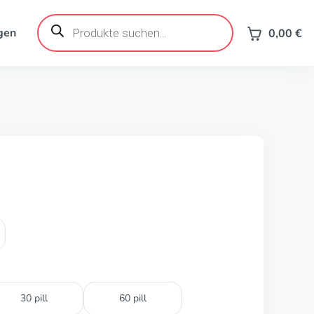
Products
search
gen
0,00
€
30 pill
60 pill