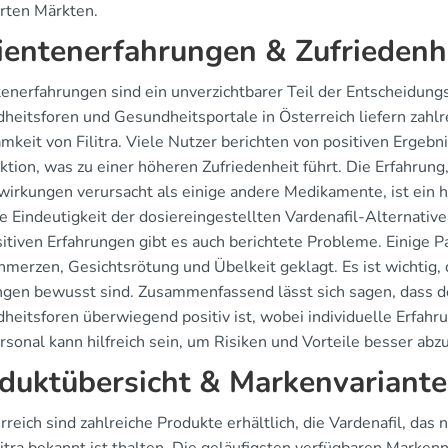
erten Märkten.
ientenerfahrungen & Zufriedenh
tenerfahrungen sind ein unverzichtbarer Teil der Entscheidun
heitsforen und Gesundheitsportale in Österreich liefern zah
mkeit von Filitra. Viele Nutzer berichten von positiven Ergebn
tion, was zu einer höheren Zufriedenheit führt. Die Erfahrung
irkungen verursacht als einige andere Medikamente, ist ein hä
ie Eindeutigkeit der dosiereingestellten Vardenafil-Alternati
sitiven Erfahrungen gibt es auch berichtete Probleme. Einige
hmerzen, Gesichtsrötung und Übelkeit geklagt. Es ist wichtig
gen bewusst sind. Zusammenfassend lässt sich sagen, dass der
heitsforen überwiegend positiv ist, wobei individuelle Erfahr
rsonal kann hilfreich sein, um Risiken und Vorteile besser ab
duktübersicht & Markenvariant
rreich sind zahlreiche Produkte erhältlich, die Vardenafil, das