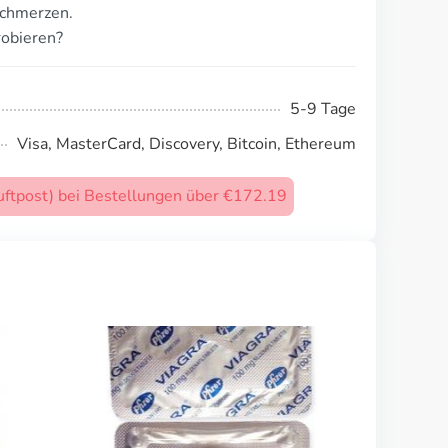
schmerzen.
robieren?
5-9 Tage
Visa, MasterCard, Discovery, Bitcoin, Ethereum
uftpost) bei Bestellungen über €172.19