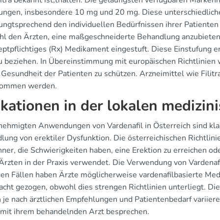
itra bekannt ist,thalten. Die geläufigsten verfügbaren Markenn
ungen, insbesondere 10 mg und 20 mg. Diese unterschiedlichen
ungtsprechend den individuellen Bedürfnissen ihrer Patienten 
l den Ärzten, eine maßgeschneiderte Behandlung anzubieten. Fü
zeptpflichtiges (Rx) Medikament eingestuft. Diese Einstufung
zu beziehen. In Übereinstimmung mit europäischen Richtlinien 
Gesundheit der Patienten zu schützen. Arzneimittel wie Filitra
nommen werden.
ikationen in der lokalen medizin
nehmigten Anwendungen von Vardenafil in Österreich sind klar 
lung von erektiler Dysfunktion. Die österreichischen Richtl
ner, die Schwierigkeiten haben, eine Erektion zu erreichen od
 Ärzten in der Praxis verwendet. Die Verwendung von Vardenaf
igen Fällen haben Ärzte möglicherweise vardenafilbasierte M
racht gezogen, obwohl dies strengen Richtlinien unterliegt. Di
je nach ärztlichen Empfehlungen und Patientenbedarf variieren.
mit ihrem behandelnden Arzt besprechen.