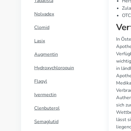
Tadalista
Hers
Zula
Nolvadex
OTC/
Ver
Clomid
In Öste
Lasix
Apothe
Verfüg
Augmentin
wichti
Hydroxychloroquin
in län
Apothe
Flagyl
Medika
Verbra
Ivermectin
Authen
sich z
Clenbuterol
Wettbe
lässt 
Semaglutid
liegend