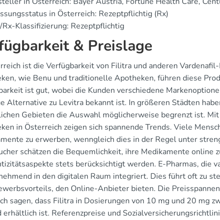
teller in Österreich: Bayer Austria, Fortune Health Care, Ce
ssungsstatus in Österreich: Rezeptpflichtig (Rx)
Rx-Klassifizierung: Rezeptpflichtig
fügbarkeit & Preislage
rreich ist die Verfügbarkeit von Filitra und anderen Vardenafi
ken, wie Benu und traditionelle Apotheken, führen diese Prod
barkeit ist gut, wobei die Kunden verschiedene Markenoptionen 
ge Alternative zu Levitra bekannt ist. In größeren Städten hab
dlichen Gebieten die Auswahl möglicherweise begrenzt ist. Mi
ken in Österreich zeigen sich spannende Trends. Viele Mensc
mente zu erwerben, wenngleich dies in der Regel unter streng
ucher schätzen die Bequemlichkeit, ihre Medikamente online zu
tizitätsaspekte stets berücksichtigt werden. E-Pharmas, die v
unehmend in den digitalen Raum integriert. Dies führt oft zu s
werbsvorteils, den Online-Anbieter bieten. Die Preisspannen
sich sagen, dass Filitra in Dosierungen von 10 mg und 20 mg 
 erhältlich ist. Referenzpreise und Sozialversicherungsrichtlin