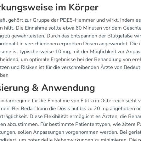
kungsweise im Körper
afil gehört zur Gruppe der PDE5-Hemmer und wirkt, indem es 
on hilft. Die Einnahme sollte etwa 60 Minuten vor dem Geschl
g zu gewährleisten. Durch das Entspannen der Blutgefäße wir
ardenafil in verschiedenen erprobten Dosen angewendet. Die 
sene ist typischerweise 10 mg, mit der Möglichkeit zur Anpas
cheidend, um optimale Ergebnisse bei der Behandlung von erek
tzen und Risiken ist für die verschreibenden Ärzte von Bede
eben
ierung & Anwendung
ndardregime für die Einnahme von Filitra in Österreich sieht 
men. Bei Bedarf kann die Dosis auf bis zu 20 mg angehoben od
träglichkeit. Diese Flexibilität ermöglicht es Ärzten, die Beh
ten abzustimmen. Für bestimmte Patiententypen, wie ältere Pa
kungen, sollen Anpassungen vorgenommen werden. Bei geriatri
indiziert, um potenzielle Nebenwirkungen zu minimieren. Die r