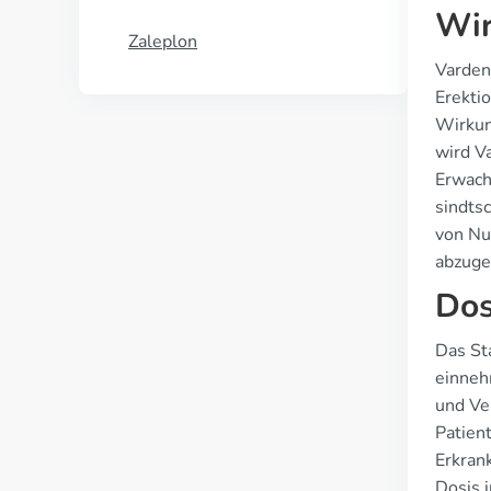
Wir
Zaleplon
Varden
Erekti
Wirkun
wird V
Erwach
sindts
von Nu
abzug
Dos
Das Sta
einneh
und Ver
Patien
Erkran
Dosis 