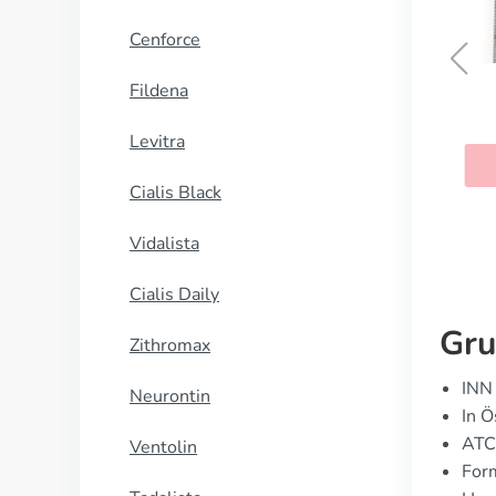
Cenforce
Fildena
Viagra Professional
Levitra
KAUFEN
Cialis Black
Vidalista
Cialis Daily
Gru
Zithromax
INN 
Neurontin
In Ö
ATC
Ventolin
For