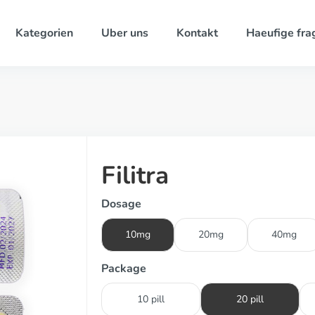
Kategorien
Uber uns
Kontakt
Haeufige fra
Filitra
Dosage
10mg
20mg
40mg
Package
10 pill
20 pill