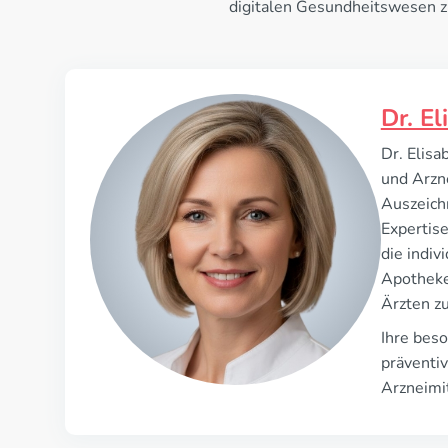
digitalen Gesundheitswesen 
Dr. El
Dr. Elisa
und Arzne
Auszeichn
Expertis
die indiv
Apotheke
Ärzten z
Ihre beso
präventi
Arzneimit