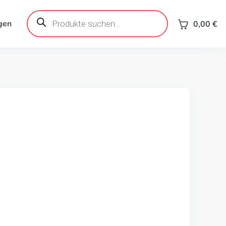
Products
search
gen
0,00
€