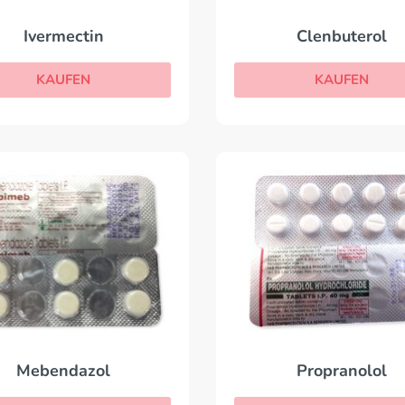
Ivermectin
Clenbuterol
KAUFEN
KAUFEN
Mebendazol
Propranolol