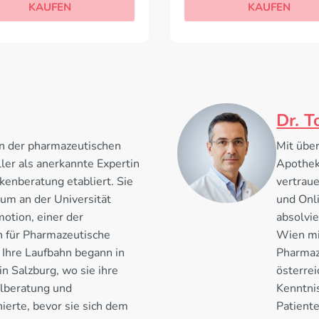
KAUFEN
KAUFEN
Dr. T
in der pharmazeutischen
Mit über
ller als anerkannte Expertin
Apothek
enberatung etabliert. Sie
vertrau
ium an der Universität
und Onl
otion, einer der
absolvie
n für Pharmazeutische
Wien mi
 Ihre Laufbahn begann in
Pharmazi
in Salzburg, wo sie ihre
österre
elberatung und
Kenntni
ierte, bevor sie sich dem
Patient