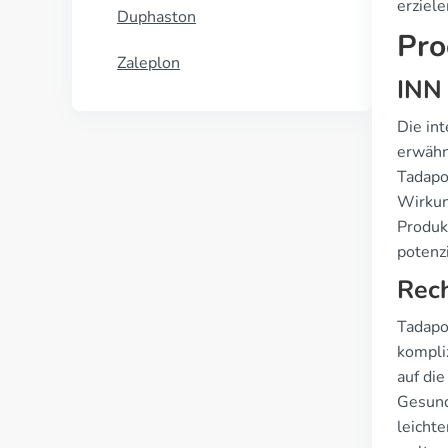
erziele
Duphaston
Pro
Zaleplon
INN
Die int
erwähnt
Tadapox
Wirkun
Produk
potenzi
Rech
Tadapox
kompliz
auf die
Gesund
leichte