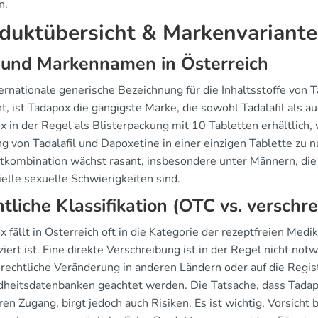
n.
duktübersicht & Markenvariant
 und Markennamen in Österreich
ernationale generische Bezeichnung für die Inhaltsstoffe von 
, ist Tadapox die gängigste Marke, die sowohl Tadalafil als au
 in der Regel als Blisterpackung mit 10 Tabletten erhältlich, 
g von Tadalafil und Dapoxetine in einer einzigen Tablette zu n
tkombination wächst rasant, insbesondere unter Männern, die a
elle sexuelle Schwierigkeiten sind.
tliche Klassifikation (OTC vs. verschre
 fällt in Österreich oft in die Kategorie der rezeptfreien Med
iert ist. Eine direkte Verschreibung ist in der Regel nicht not
 rechtliche Veränderung in anderen Ländern oder auf die Regist
heitsdatenbanken geachtet werden. Die Tatsache, dass Tadapox r
ren Zugang, birgt jedoch auch Risiken. Es ist wichtig, Vorsich