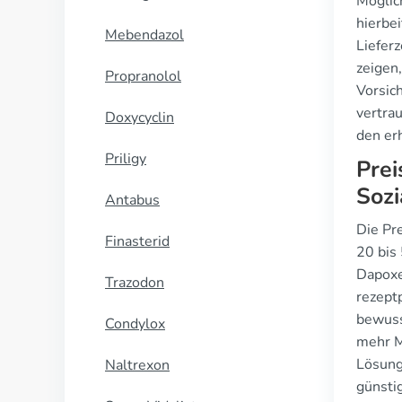
Möglic
hierbe
Mebendazol
Liefer
zeigen,
Propranolol
Vorsic
vertra
Doxycyclin
den er
Priligy
Prei
Sozi
Antabus
Die Pr
Finasterid
20 bis
Dapoxet
Trazodon
rezeptp
bewuss
Condylox
mehr M
Lösung
Naltrexon
günsti