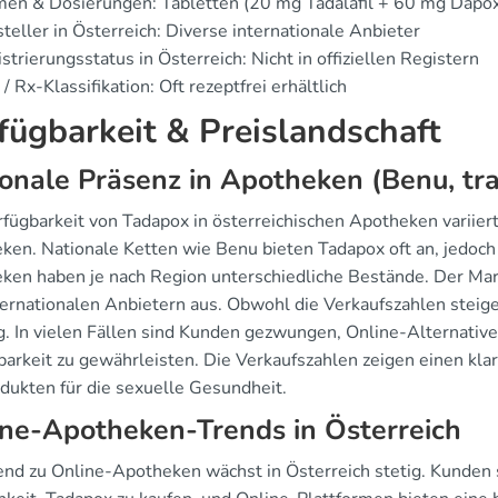
en & Dosierungen: Tabletten (20 mg Tadalafil + 60 mg Dapox
teller in Österreich: Diverse internationale Anbieter
strierungsstatus in Österreich: Nicht in offiziellen Registern
/ Rx-Klassifikation: Oft rezeptfrei erhältlich
fügbarkeit & Preislandschaft
onale Präsenz in Apotheken (Benu, tr
rfügbarkeit von Tadapox in österreichischen Apotheken variier
ken. Nationale Ketten wie Benu bieten Tadapox oft an, jedoch h
ken haben je nach Region unterschiedliche Bestände. Der Mark
ternationalen Anbietern aus. Obwohl die Verkaufszahlen steige
ig. In vielen Fällen sind Kunden gezwungen, Online-Alternativ
barkeit zu gewährleisten. Die Verkaufszahlen zeigen einen kl
odukten für die sexuelle Gesundheit.
ne-Apotheken-Trends in Österreich
end zu Online-Apotheken wächst in Österreich stetig. Kunde