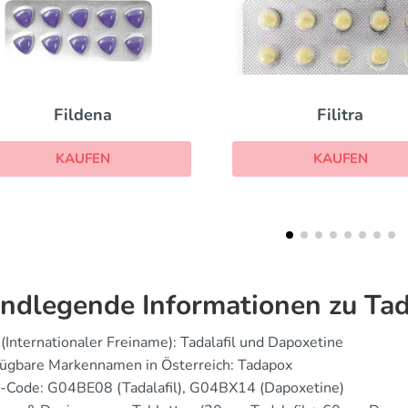
Filitra
Kamagra Oral Jelly 
KAUFEN
KAUFEN
ndlegende Informationen zu Ta
(Internationaler Freiname): Tadalafil und Dapoxetine
fügbare Markennamen in Österreich: Tadapox
-Code: G04BE08 (Tadalafil), G04BX14 (Dapoxetine)