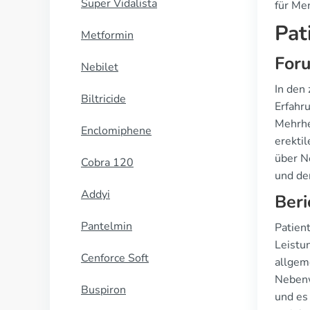
Super Vidalista
für Me
Pat
Metformin
Foru
Nebilet
In den
Biltricide
Erfahr
Mehrhe
Enclomiphene
erektil
über N
Cobra 120
und de
Addyi
Beri
Pantelmin
Patien
Leistun
Cenforce Soft
allgem
Nebenw
Buspiron
und es