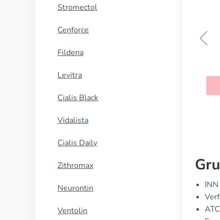
Stromectol
Cenforce
Fildena
Fildena
Levitra
KAUFEN
Cialis Black
Vidalista
Cialis Daily
Gru
Zithromax
INN 
Neurontin
Ver
ATC
Ventolin