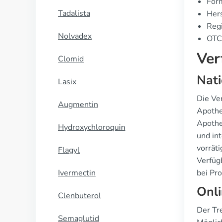
Form
Tadalista
Hers
Regi
Nolvadex
OTC 
Ver
Clomid
Nati
Lasix
Die Ve
Augmentin
Apothe
Apothe
Hydroxychloroquin
und in
vorrät
Flagyl
Verfüg
Ivermectin
bei Pr
Onli
Clenbuterol
Der Tr
Semaglutid