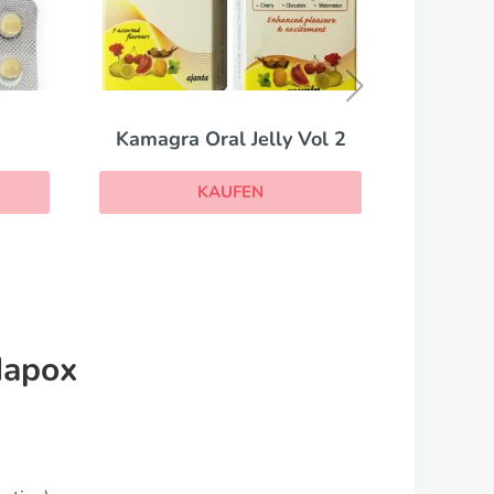
Sildigra
KAUFEN
Vol 2
dapox