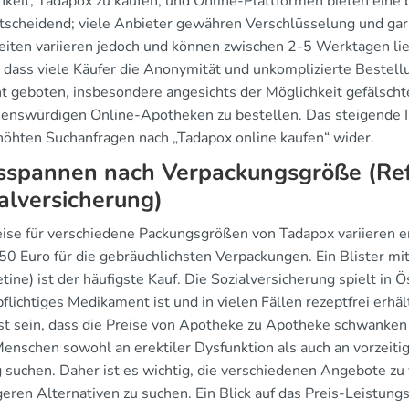
hkeit, Tadapox zu kaufen, und Online-Plattformen bieten eine 
itscheidend; viele Anbieter gewähren Verschlüsselung und gar
zeiten variieren jedoch und können zwischen 2-5 Werktagen l
 dass viele Käufer die Anonymität und unkomplizierte Bestellu
ht geboten, insbesondere angesichts der Möglichkeit gefälschte
uenswürdigen Online-Apotheken zu bestellen. Das steigende In
höhten Suchanfragen nach „Tadapox online kaufen“ wider.
sspannen nach Verpackungsgröße (Ref
alversicherung)
eise für verschiedene Packungsgrößen von Tadapox variieren er
 50 Euro für die gebräuchlichsten Verpackungen. Ein Blister m
ine) ist der häufigste Kauf. Die Sozialversicherung spielt in Ö
flichtiges Medikament ist und in vielen Fällen rezeptfrei erhä
t sein, dass die Preise von Apotheke zu Apotheke schwanken 
enschen sowohl an erektiler Dysfunktion als auch an vorzeitig
 suchen. Daher ist es wichtig, die verschiedenen Angebote zu
geren Alternativen zu suchen. Ein Blick auf das Preis-Leistun