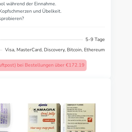
ol während der Einnahme.
Kopfschmerzen und Übelkeit.
sprobieren?
5-9 Tage
Visa, MasterCard, Discovery, Bitcoin, Ethereum
uftpost) bei Bestellungen über €172.19