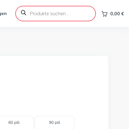
Products
search
gen
0,00
€
60 pill
90 pill