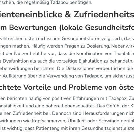
nschen, die regelmäßig Tadapox benötigen.
ienteneinblicke & Zufriedenheits
m Bewertungen (lokale Gesundheitsfo
 zahlreichen österreichischen Gesundheitsforen zeigt sich, das
ungen machen. Häufig werden Fragen zu Dosierung, Nebenwirk
it der Nutzer hebt hervor, dass die Kombination von Tadalafil
e Dysfunktion als auch die vorzeitige Ejakulation zu behandeln.
ebenwirkungen berichten. Die Diskussionen verdeutlichen die
r Aufklärung über die Verwendung von Tadapox, um sicherzustel
chtete Vorteile und Probleme von öste
ten berichten häufig von positiven Erfahrungen mit Tadapox. Z
gsfähigkeit und eine höhere Lebensqualität. Das Gefühl der Ko
einen Zufriedenheit bei. Dennoch sind Herausforderungen nich
irkungen wie Kopfschmerzen, Übelkeit oder Schwindelgefühl. I
 ist wichtig, dass Patienteng mit ihren Gesundheitsdienstleis