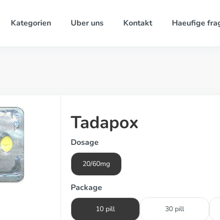
Kategorien
Uber uns
Kontakt
Haeufige fra
Tadapox
Dosage
20/60mg
Package
10 pill
30 pill