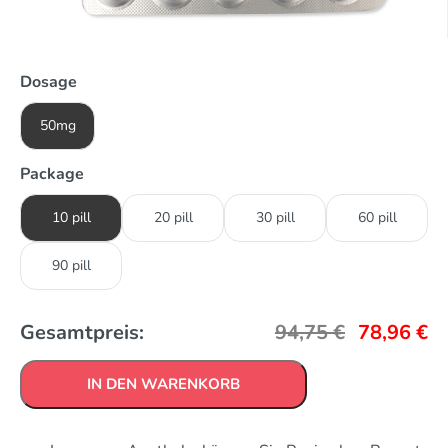
Dosage
50mg
Package
10 pill
20 pill
30 pill
60 pill
90 pill
Gesamtpreis:
94,75
€
78,96
€
IN DEN WARENKORB