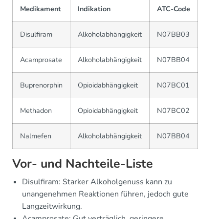
Medikament
Indikation
ATC-Code
Disulfiram
Alkoholabhängigkeit
N07BB03
Acamprosate
Alkoholabhängigkeit
N07BB04
Buprenorphin
Opioidabhängigkeit
N07BC01
Methadon
Opioidabhängigkeit
N07BC02
Nalmefen
Alkoholabhängigkeit
N07BB04
Vor- und Nachteile-Liste
Disulfiram: Starker Alkoholgenuss kann zu
unangenehmen Reaktionen führen, jedoch gute
Langzeitwirkung.
Acamprosate: Gut verträglich, geringere