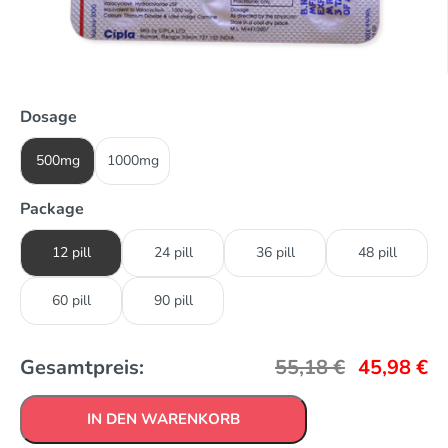
Dosage
500mg
1000mg
Package
12 pill
24 pill
36 pill
48 pill
60 pill
90 pill
Gesamtpreis:
55,18
€
45,98
€
IN DEN WARENKORB