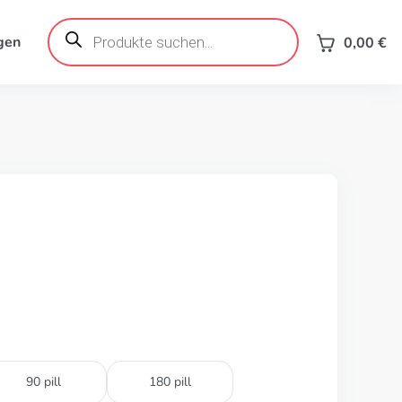
Products
search
gen
0,00
€
90 pill
180 pill