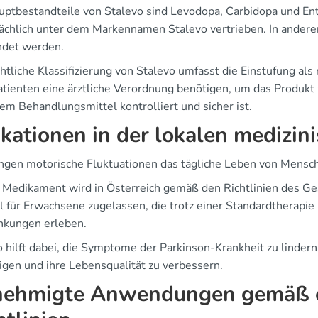
uptbestandteile von Stalevo sind Levodopa, Carbidopa und Ent
ächlich unter dem Markennamen Stalevo vertrieben. In ander
det werden.
htliche Klassifizierung von Stalevo umfasst die Einstufung al
atienten eine ärztliche Verordnung benötigen, um das Produkt z
em Behandlungsmittel kontrolliert und sicher ist.
ikationen in der lokalen medizin
ngen motorische Fluktuationen das tägliche Leben von Mensch
 Medikament wird in Österreich gemäß den Richtlinien des Ges
ll für Erwachsene zugelassen, die trotz einer Standardtherap
kungen erleben.
 hilft dabei, die Symptome der Parkinson-Krankheit zu lindern. 
igen und ihre Lebensqualität zu verbessern.
ehmigte Anwendungen gemäß ös