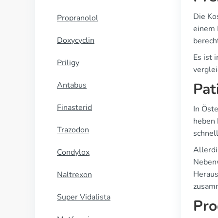
Die Ko
Propranolol
einem 
Doxycyclin
berecht
Es ist
Priligy
verglei
Pat
Antabus
Finasterid
In Öste
heben 
Trazodon
schnel
Allerd
Condylox
Nebenw
Heraus
Naltrexon
zusamm
Super Vidalista
Pro