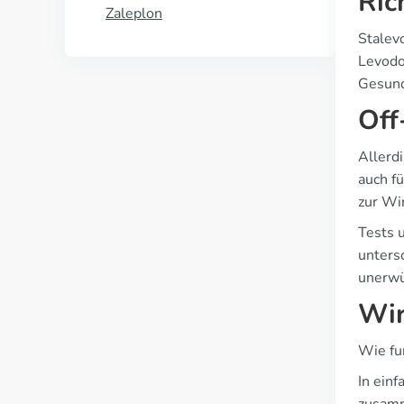
Ric
Zaleplon
Stalev
Levodo
Gesund
Off
Allerd
auch f
zur Wir
Tests 
unters
unerwü
Wir
Wie fun
In ein