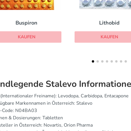
Lithobid
Strattera
KAUFEN
KAUFEN
ndlegende Stalevo Information
(Internationaler Freiname): Levodopa, Carbidopa, Entacapone
ügbare Markennamen in Österreich: Stalevo
-Code: N04BA03
men & Dosierungen: Tabletten
teller in Österreich: Novartis, Orion Pharma