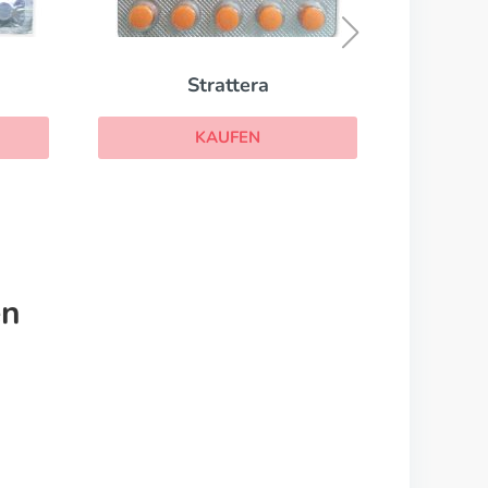
KAUFEN
en