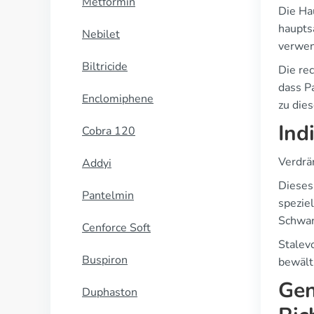
Metformin
Die Ha
haupts
Nebilet
verwen
Biltricide
Die rec
dass P
Enclomiphene
zu dies
Ind
Cobra 120
Verdrä
Addyi
Dieses
Pantelmin
spezie
Schwan
Cenforce Soft
Stalevo
Buspiron
bewält
Gen
Duphaston