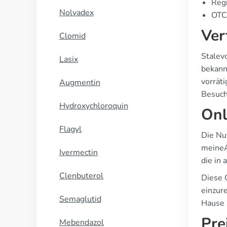
Regi
Nolvadex
OTC 
Ver
Clomid
Stalev
Lasix
bekann
vorräti
Augmentin
Besuch
Hydroxychloroquin
Onl
Flagyl
Die Nu
meineA
Ivermectin
die in
Clenbuterol
Diese 
einzure
Semaglutid
Hause l
Pre
Mebendazol