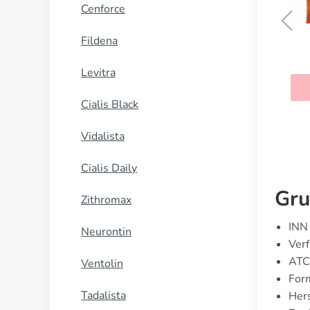
Cenforce
Fildena
Buspiron
Levitra
KAUFEN
Cialis Black
Vidalista
Cialis Daily
Gru
Zithromax
INN 
Neurontin
Verf
ATC
Ventolin
For
Tadalista
Hers