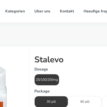
Kategorien
Uber uns
Kontakt
Haeufige fra
Stalevo
Dosage
25/100/200mg
Package
30 pill
60 pill