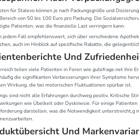
sten für Stalevo können je nach Packungsgröße und Dosierung 
Bereich von 50 bis 100 Euro pro Packung. Die Sozialversicher
igte Patienten, was die finanzielle Last verringern kann.
 in jedem Fall empfehlenswert, sich über verschiedene Apothek
chen, auch im Hinblick auf spezifische Rabatte, die gelegentl
ientenberichte Und Zufriedenhei
rreich teilen viele Patienten in Foren wie gutefrage.net ihre
häufig die signifikanten Verbesserungen ihrer Symptome hervo
len Wirkung, die bei motorischen Fluktuationen spürbar ist.
ings sind nicht alle Erfahrungen durchweg positiv. Kritische S
irkungen wie Übelkeit oder Dyskinesie. Für einige Patiente
forderung darstellen, was die Notwendigkeit unterstreicht,g
enzuarbeiten.
duktübersicht Und Markenvaria