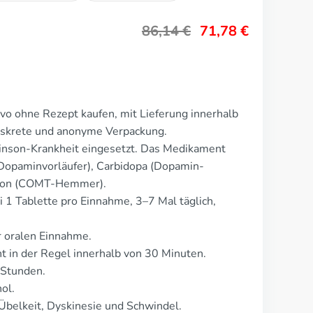
86,14
€
71,78
€
vo ohne Rezept kaufen, mit Lieferung innerhalb
Diskrete und anonyme Verpackung.
kinson-Krankheit eingesetzt. Das Medikament
(Dopaminvorläufer), Carbidopa (Dopamin-
pon (COMT-Hemmer).
i 1 Tablette pro Einnahme, 3–7 Mal täglich,
r oralen Einnahme.
 in der Regel innerhalb von 30 Minuten.
 Stunden.
ol.
Übelkeit, Dyskinesie und Schwindel.