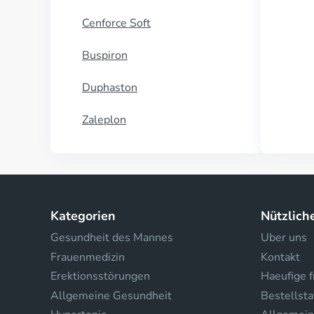
Cenforce Soft
Buspiron
Duphaston
Zaleplon
Kategorien
Nützlich
Gesundheit des Mannes
Uber uns
Frauenmedizin
Kontakt
Erektionsstörungen
Haeufige 
Allgemeine Gesundheit
Bestellsta