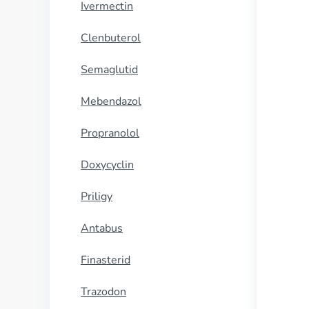
Ivermectin
Clenbuterol
Semaglutid
Mebendazol
Propranolol
Doxycyclin
Priligy
Antabus
Finasterid
Trazodon