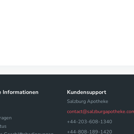
e Informationen
Kundensupport
Salzburg Apotheke
contact@salzburgapotheke.co
fragen
+44-203-608-1340
tus
+44-808-189-1420