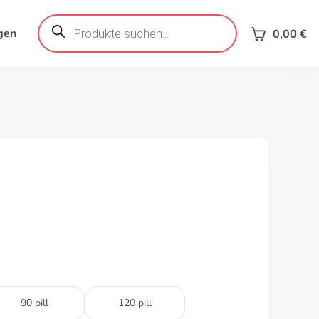
Products
search
gen
0,00
€
90 pill
120 pill