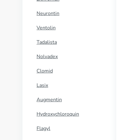
Neurontin
Ventolin
Tadalista
Nolvadex
Clomid
Lasix
Augmentin
Hydroxychloroquin
Flagyl