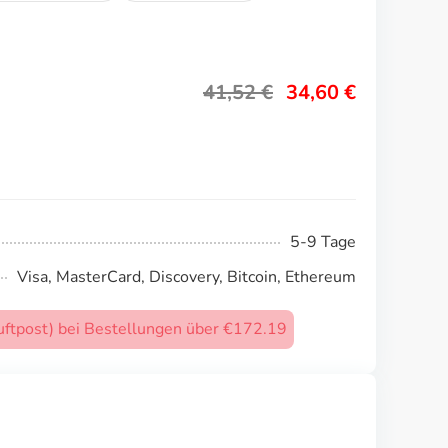
41,52
€
34,60
€
5-9 Tage
Visa, MasterCard, Discovery, Bitcoin, Ethereum
uftpost) bei Bestellungen über €172.19