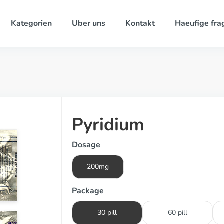
Kategorien
Uber uns
Kontakt
Haeufige fra
Pyridium
Dosage
200mg
Package
30 pill
60 pill