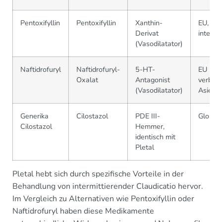
Pentoxifyllin
Pentoxifyllin
Xanthin-
EU, US,
Derivat
interna
(Vasodilatator)
Naftidrofuryl
Naftidrofuryl-
5-HT-
EU (we
Oxalat
Antagonist
verbreit
(Vasodilatator)
Asien
Generika
Cilostazol
PDE III-
Global
Cilostazol
Hemmer,
identisch mit
Pletal
Pletal hebt sich durch spezifische Vorteile in der
Behandlung von intermittierender Claudicatio hervor.
Im Vergleich zu Alternativen wie Pentoxifyllin oder
Naftidrofuryl haben diese Medikamente