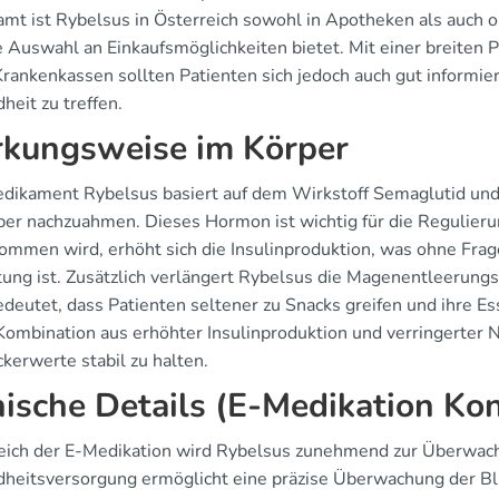
amt ist Rybelsus in Österreich sowohl in Apotheken als auch o
le Auswahl an Einkaufsmöglichkeiten bietet. Mit einer breite
Krankenkassen sollten Patienten sich jedoch auch gut informier
heit zu treffen.
kungsweise im Körper
dikament Rybelsus basiert auf dem Wirkstoff Semaglutid und 
per nachzuahmen. Dieses Hormon ist wichtig für die Regulier
ommen wird, erhöht sich die Insulinproduktion, was ohne Fra
ung ist. Zusätzlich verlängert Rybelsus die Magenentleerung
edeutet, dass Patienten seltener zu Snacks greifen und ihre 
Kombination aus erhöhter Insulinproduktion und verringerter 
kerwerte stabil zu halten.
nische Details (E-Medikation Kont
eich der E-Medikation wird Rybelsus zunehmend zur Überwachu
heitsversorgung ermöglicht eine präzise Überwachung der Bl