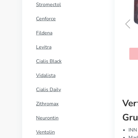
Stromectol
Cenforce
Fildena
Amaryl
Levitra
KAUFEN
Cialis Black
Vidalista
Cialis Daily
Ver
Zithromax
Gru
Neurontin
INN 
Ventolin
Mar