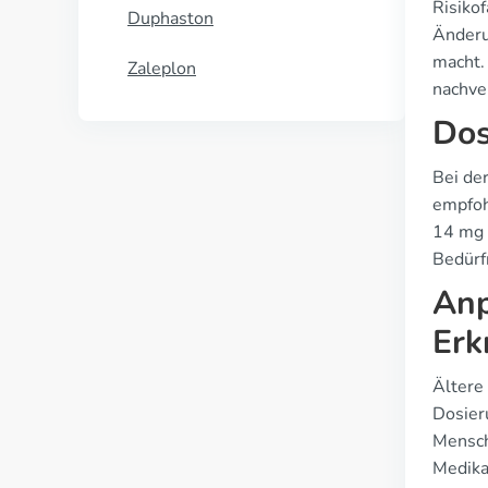
Risikof
Duphaston
Änderu
macht.
Zaleplon
nachve
Dos
Bei de
empfoh
14 mg 
Bedürf
Anp
Erk
Ältere
Dosier
Mensch
Medika