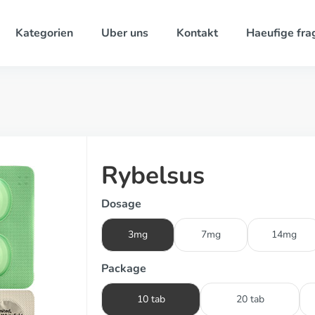
Kategorien
Uber uns
Kontakt
Haeufige fra
Rybelsus
Dosage
3mg
7mg
14mg
Package
10 tab
20 tab