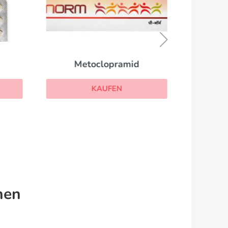
Metoclopramid
KAUFEN
nen