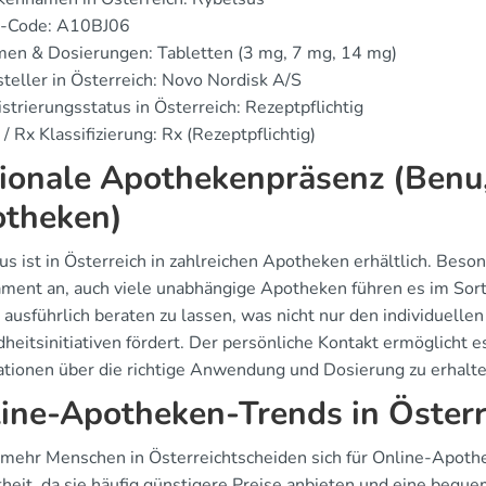
-Code: A10BJ06
men & Dosierungen: Tabletten (3 mg, 7 mg, 14 mg)
teller in Österreich: Novo Nordisk A/S
strierungsstatus in Österreich: Rezeptpflichtig
/ Rx Klassifizierung: Rx (Rezeptpflichtig)
ionale Apothekenpräsenz (Benu, 
theken)
us ist in Österreich in zahlreichen Apotheken erhältlich. Bes
ment an, auch viele unabhängige Apotheken führen es im Sorti
 ausführlich beraten zu lassen, was nicht nur den individuelle
eitsinitiativen fördert. Der persönliche Kontakt ermöglicht e
ationen über die richtige Anwendung und Dosierung zu erhalte
ine-Apotheken-Trends in Österr
mehr Menschen in Österreichtscheiden sich für Online-Apothe
theit, da sie häufig günstigere Preise anbieten und eine bequ