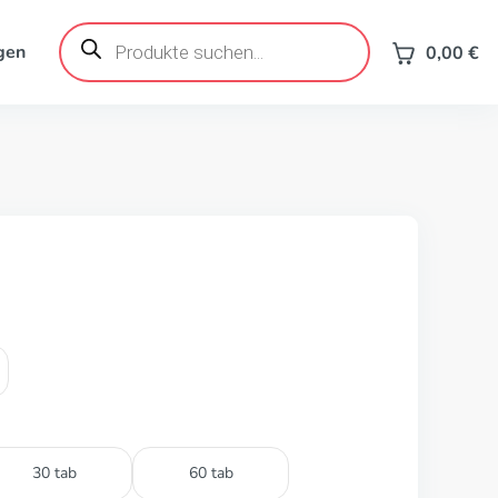
Products
search
gen
0,00
€
30 tab
60 tab