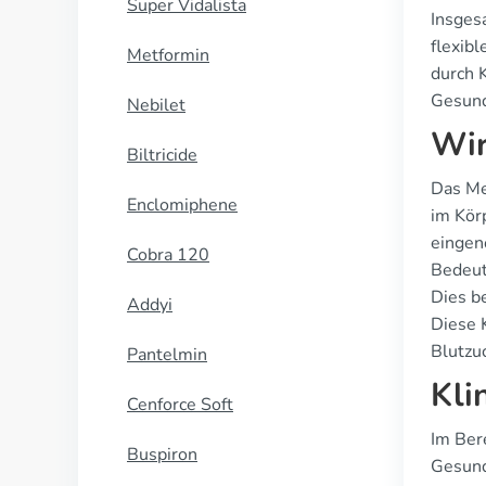
Super Vidalista
Insges
flexib
Metformin
durch 
Gesund
Nebilet
Wir
Biltricide
Das Me
Enclomiphene
im Kör
eingen
Cobra 120
Bedeut
Dies b
Addyi
Diese 
Blutzuc
Pantelmin
Kli
Cenforce Soft
Im Ber
Buspiron
Gesund