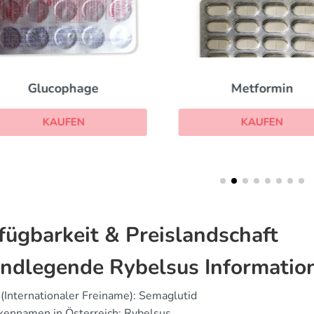
Glucophage
Metformin
KAUFEN
KAUFEN
fügbarkeit & Preislandschaft
ndlegende Rybelsus Informatio
(Internationaler Freiname): Semaglutid
kennamen in Österreich: Rybelsus