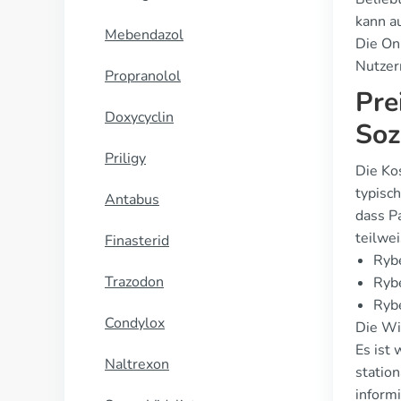
kann a
Mebendazol
Die On
Nutzer
Propranolol
Pre
Doxycyclin
Soz
Priligy
Die Ko
typisc
Antabus
dass P
teilwe
Finasterid
Rybe
Trazodon
Ryb
Rybe
Condylox
Die Wid
Es ist
Naltrexon
statio
inform