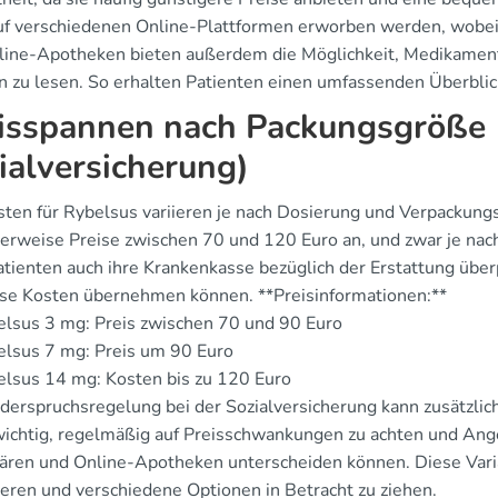
uf verschiedenen Online-Plattformen erworben werden, wobei de
line-Apotheken bieten außerdem die Möglichkeit, Medikamen
n zu lesen. So erhalten Patienten einen umfassenden Überblic
isspannen nach Packungsgröße (
ialversicherung)
sten für Rybelsus variieren je nach Dosierung und Verpackung
herweise Preise zwischen 70 und 120 Euro an, und zwar je nach 
atienten auch ihre Krankenkasse bezüglich der Erstattung über
ise Kosten übernehmen können. **Preisinformationen:**
lsus 3 mg: Preis zwischen 70 und 90 Euro
elsus 7 mg: Preis um 90 Euro
lsus 14 mg: Kosten bis zu 120 Euro
erspruchsregelung bei der Sozialversicherung kann zusätzlich 
 wichtig, regelmäßig auf Preisschwankungen zu achten und Ange
nären und Online-Apotheken unterscheiden können. Diese Variab
ieren und verschiedene Optionen in Betracht zu ziehen.