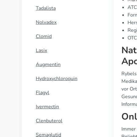
ATC
Tadalista
For
Nolvadex
Hers
Regi
Clomid
OTC 
Nat
Lasix
Apo
Augmentin
Rybels
Hydroxychloroquin
Medika
vor Ort
Flagyl
Gesundh
Inform
Ivermectin
Onl
Clenbuterol
Immer 
Semaglutid
Belieb