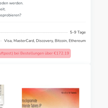
ieden werden.
eit.
usprobieren?
5-9 Tage
Visa, MasterCard, Discovery, Bitcoin, Ethereum
uftpost) bei Bestellungen über €172.19