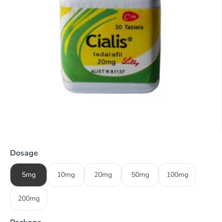
Dosage
5mg
10mg
20mg
50mg
100mg
200mg