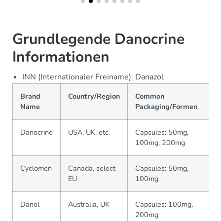
Grundlegende Danocrine
Informationen
INN (Internationaler Freiname): Danazol
Brand
Country/Region
Common
Ma
Name
Packaging/Formen
Danocrine
USA, UK, etc.
Capsules: 50mg,
Sa
100mg, 200mg
Cyclomen
Canada, select
Capsules: 50mg,
Pf
EU
100mg
Danol
Australia, UK
Capsules: 100mg,
As
200mg
U