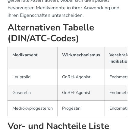
gelten als Alternativen, wobei sich die speziell
bevorzugten Medikamente in ihrer Anwendung und
ihren Eigenschaften unterscheiden.
Alternativen Tabelle
(DIN/ATC-Codes)
Medikament
Wirkmechanismus
Verabreicht
Indikationen
Leuprolid
GnRH-Agonist
Endometrios
Goserelin
GnRH-Agonist
Endometrios
Medroxyprogesteron
Progestin
Endometrios
Vor- und Nachteile Liste