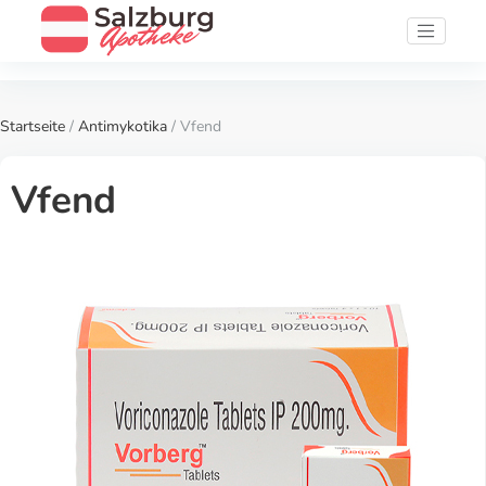
Startseite
/
Antimykotika
/ Vfend
Vfend