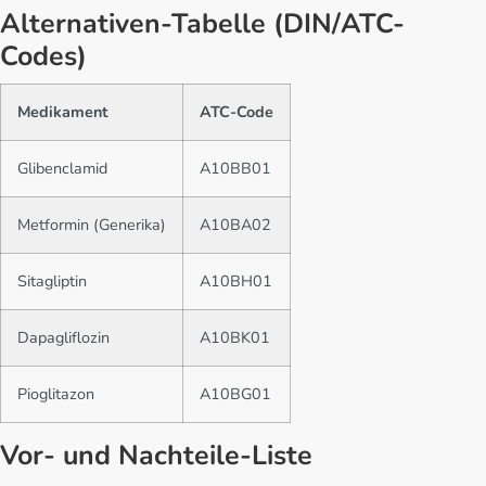
Alternativen-Tabelle (DIN/ATC-
Codes)
Medikament
ATC-Code
Glibenclamid
A10BB01
Metformin (Generika)
A10BA02
Sitagliptin
A10BH01
Dapagliflozin
A10BK01
Pioglitazon
A10BG01
Vor- und Nachteile-Liste