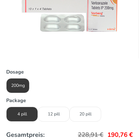
Dosage
200mg
Package
4 pill
12 pill
20 pill
Gesamtpreis:
228,91
€
190,76
€