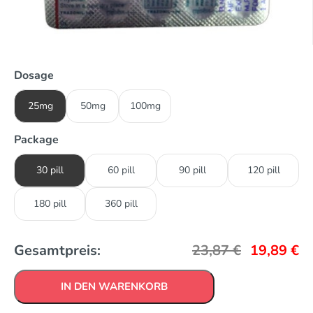
Dosage
25mg
50mg
100mg
Package
30 pill
60 pill
90 pill
120 pill
180 pill
360 pill
Gesamtpreis:
23,87
€
19,89
€
IN DEN WARENKORB