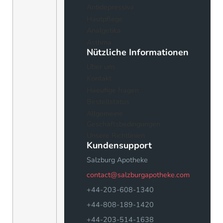
Antidepressiva
Hautpflege
Analgetika
Asthma
Nützliche Informationen
Uber uns
Kontakt
Haeufige fragen
Bestellstatus
Allgemeine
Geschäftsbedingungen
Unsere Richtlinien
Kundensupport
Salzburg Apotheke
contact@salzburgapotheke.com
+44-203-608-1340
+44-808-189-1420
+44-203-514-1638