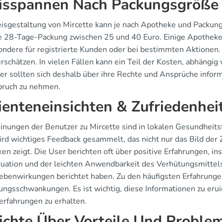
isspannen Nach Packungsgröße
eisgestaltung von Mircette kann je nach Apotheke und Packungsg
ne 28-Tage-Packung zwischen 25 und 40 Euro. Einige Apotheke
ondere für registrierte Kunden oder bei bestimmten Aktionen. D
erschätzen. In vielen Fällen kann ein Teil der Kosten, abhäng
er sollten sich deshalb über ihre Rechte und Ansprüche inform
pruch zu nehmen.
ienteneinsichten & Zufriedenhei
inungen der Benutzer zu Mircette sind in lokalen Gesundheits
ird wichtiges Feedback gesammelt, das nicht nur das Bild der 
en zeigt. Die User berichten oft über positive Erfahrungen, in
uation und der leichten Anwendbarkeit des Verhütungsmittels.
ebenwirkungen berichtet haben. Zu den häufigsten Erfahrunge
ngsschwankungen. Es ist wichtig, diese Informationen zu erui
erfahrungen zu erhalten.
ichte Über Vorteile Und Proble