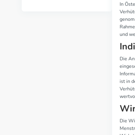
In Öste
Verhütu
genomm
Rahmen
und we
Ind
Die An
einges
Inform
ist in
Verhüt
wertvol
Wir
Die Wi
Menstr