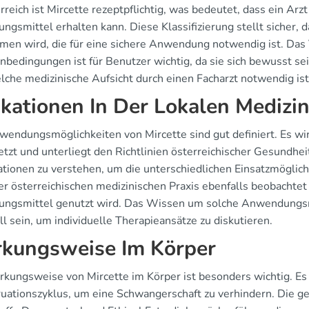
rreich ist Mircette rezeptpflichtig, was bedeutet, dass ein Ar
ngsmittel erhalten kann. Diese Klassifizierung stellt sicher,
en wird, die für eine sichere Anwendung notwendig ist. Das V
bedingungen ist für Benutzer wichtig, da sie sich bewusst sei
lche medizinische Aufsicht durch einen Facharzt notwendig ist
ikationen In Der Lokalen Medizin
wendungsmöglichkeiten von Mircette sind gut definiert. Es wi
etzt und unterliegt den Richtlinien österreichischer Gesundhei
ationen zu verstehen, um die unterschiedlichen Einsatzmöglich
 der österreichischen medizinischen Praxis ebenfalls beobachte
ungsmittel genutzt wird. Das Wissen um solche Anwendungsmö
l sein, um individuelle Therapieansätze zu diskutieren.
kungsweise Im Körper
rkungsweise von Mircette im Körper ist besonders wichtig. E
uationszyklus, um eine Schwangerschaft zu verhindern. Die ge