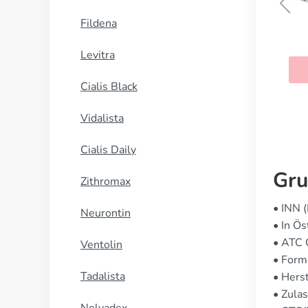
Fildena
Clomid
Levitra
KAUFEN
Cialis Black
Vidalista
Cialis Daily
Gru
Zithromax
• INN (
Neurontin
• In Ös
• ATC
Ventolin
• Form
Tadalista
• Hers
• Zulas