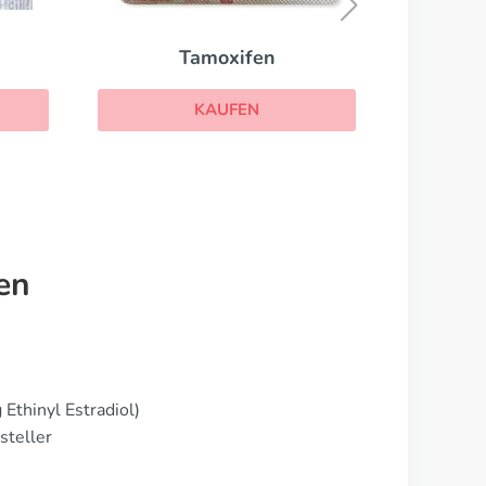
KAUFEN
en
Ethinyl Estradiol)
steller