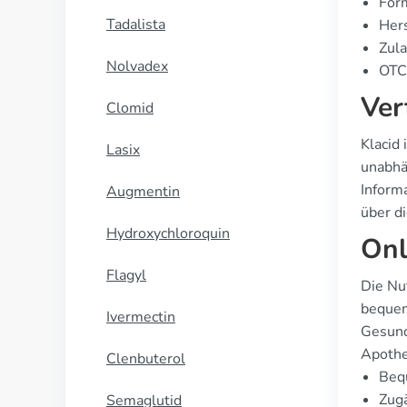
Form
Tadalista
Hers
Zula
Nolvadex
OTC/
Ver
Clomid
Klacid 
Lasix
unabhä
Inform
Augmentin
über d
Hydroxychloroquin
Onl
Flagyl
Die Nu
bequem
Ivermectin
Gesund
Apothe
Clenbuterol
Beq
Zugä
Semaglutid