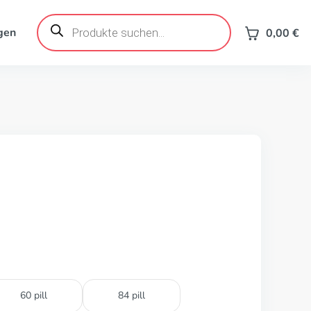
Products
search
gen
0,00
€
60 pill
84 pill