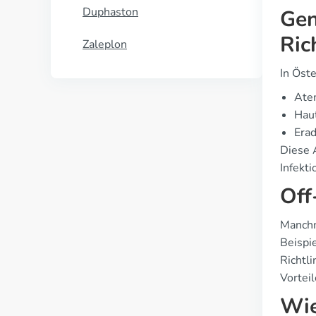
Duphaston
Gen
Ric
Zaleplon
In Öste
Ate
Haut
Erad
Diese 
Infekt
Off
Manchma
Beispie
Richtl
Vorteil
Wie