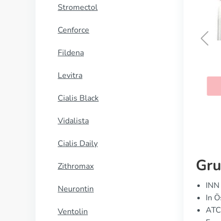
Stromectol
Cenforce
Fildena
d
Noroxin
Levitra
N
KAUFEN
Cialis Black
Vidalista
Cialis Daily
Gru
Zithromax
INN 
Neurontin
In Ö
ATC
Ventolin