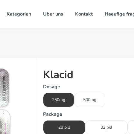
Kategorien
Uber uns
Kontakt
Haeufige fra
Klacid
Dosage
250mg
500mg
Package
28 pill
32 pill