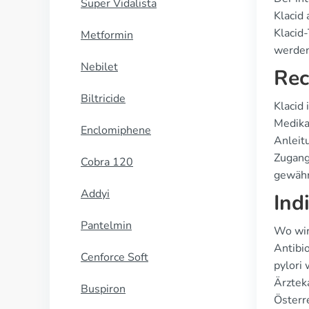
Super Vidalista
Klacid
Klacid
Metformin
werden
Nebilet
Rec
Biltricide
Klacid 
Medika
Enclomiphene
Anleitu
Zugang
Cobra 120
gewähr
Addyi
Ind
Pantelmin
Wo wird
Antibi
Cenforce Soft
pylori
Ärztek
Buspiron
Österre