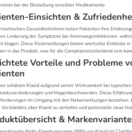
retion bei der Bestellung sensibler Medikamente
ienten-Einsichten & Zufriedenhe
rreichischen Gesundheitsforen teilen Patienten ihre Erfahrunge
len Linderung der Symptome bei Atemwegsinfektionen, währe
it klagen. Diese Rückmeldungen bieten wertvolle Einblicke in
uen in das Produkt, was für die Compliancetscheidend sein kan
ichtete Vorteile und Probleme v
ienten
ten schätzen Klacid aufgrund seiner Wirksamkeit bei typischen
acksveränderungen und Magenbeschwerden. Diese Erfahrungen 
forderungen im Umgang mit den Nebenwirkungen bestehen. Die
 Verständnis über Klacid zu vertiefen und potenzielle neue Nut
duktübersicht & Markenvariant
ternationale Nicht-Eigentumsname (INN) von Klacid ist Clarith