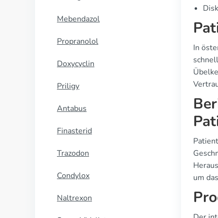
Disk
Mebendazol
Pat
Propranolol
In öste
schnel
Doxycyclin
Übelke
Vertra
Priligy
Ber
Antabus
Pat
Finasterid
Patien
Trazodon
Geschm
Heraus
Condylox
um das
Pro
Naltrexon
Der in