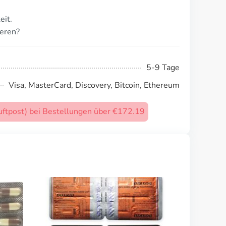
eit.
ieren?
5-9 Tage
Visa, MasterCard, Discovery, Bitcoin, Ethereum
uftpost) bei Bestellungen über €172.19