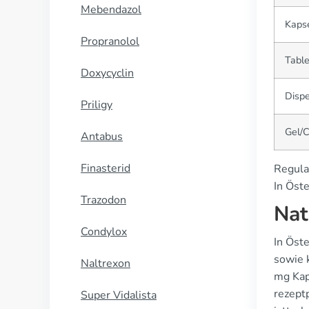
Mebendazol
Kaps
Propranolol
Table
Doxycyclin
Dispe
Priligy
Gel/C
Antabus
Finasterid
Regula
In Öste
Trazodon
Nat
Condylox
In Öst
sowie 
Naltrexon
mg Kap
rezept
Super Vidalista