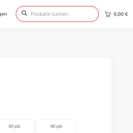
Products
search
gen
0,00
€
60 pill
90 pill