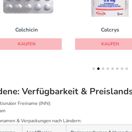
Colchicin
Colcrys
KAUFEN
KAUFEN
dene: Verfügbarkeit & Preisland
tionaler Freiname (INN):
cam
namen & Verpackungen nach Ländern: