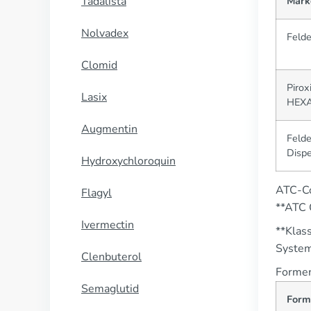
Tadalista
Mark
Nolvadex
Feld
Clomid
Pirox
Lasix
HEX
Augmentin
Feld
Dispe
Hydroxychloroquin
ATC-Co
Flagyl
**ATC
Ivermectin
**Klas
System
Clenbuterol
Formen
Semaglutid
Form