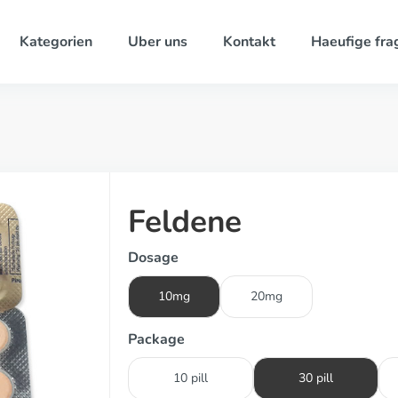
Kategorien
Uber uns
Kontakt
Haeufige fra
Feldene
Dosage
10mg
20mg
Package
10 pill
30 pill