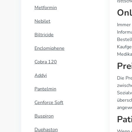
isttsc
Metformin
Onl
Nebilet
Immer 
Inform
Biltricide
Bestel
Kaufge
Enclomiphene
Medika
Cobra 120
Pre
Addyi
Die Pr
zwisch
Pantelmin
Sozialv
übersc
Cenforce Soft
angewe
Buspiron
Pat
Duphaston
Wenn e