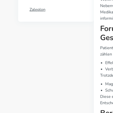
Nebenw
Zaleplon
Medika
inform
For
Ges
Patien
zählen 
Effe
Ver
Trotzd
Mag
Sch
Diese 
Entsche