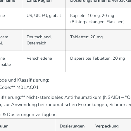
enname
Land/Region
Dosierungsformen & Verpacku
ene
US, UK, EU, global
Kapseln: 10 mg, 20 mg
(Blisterpackungen, Flaschen)
icam
Deutschland,
Tabletten: 20 mg
AL
Österreich
ene
Verschiedene
Dispersible Tabletten: 20 mg
rsible
de und Klassifizierung:
 Code:** M01AC01
sifizierung:** Nicht-steroidales Antirheumatikum (NSAID) – *
, zur Anwendung bei rheumatischen Erkrankungen, Schmerze
 & Dosierungen verfügbar:
ular
Dosierungen
Verpackung