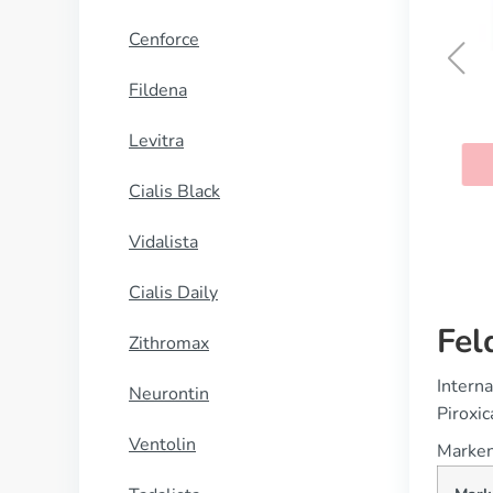
Cenforce
Fildena
Naprosyn
Levitra
KAUFEN
Cialis Black
Vidalista
Cialis Daily
Fel
Zithromax
Interna
Neurontin
Piroxi
Ventolin
Marken