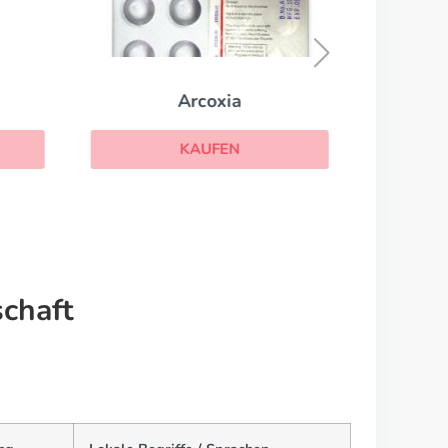
Arcoxia
KAUFEN
schaft