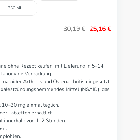
360 pill
30,19
€
25,16
€
ne ohne Rezept kaufen, mit Lieferung in 5–14
nd anonyme Verpackung.
atoider Arthritis und Osteoarthritis eingesetzt.
oidalestzündungshemmendes Mittel (NSAID), das
t 10–20 mg einmal täglich.
er Tabletten erhältlich.
t innerhalb von 1–2 Stunden.
en.
mpfohlen.