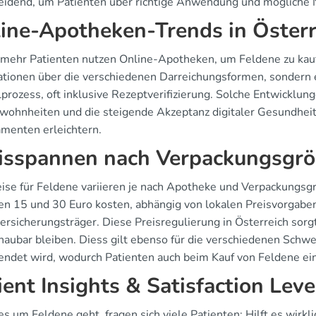
heidend, um Patienten über richtige Anwendung und mögliche
ine-Apotheken-Trends in Österr
mehr Patienten nutzen Online-Apotheken, um Feldene zu kaufe
ationen über die verschiedenen Darreichungsformen, sondern 
lprozess, oft inklusive Rezeptverifizierung. Solche Entwicklu
wohnheiten und die steigende Akzeptanz digitaler Gesundheit
menten erleichtern.
isspannen nach Verpackungsgr
eise für Feldene variieren je nach Apotheke und Verpackungs
en 15 und 30 Euro kosten, abhängig von lokalen Preisvorgabe
ersicherungsträger. Diese Preisregulierung in Österreich sorgt
haubar bleiben. Diess gilt ebenso für die verschiedenen Schw
ndet wird, wodurch Patienten auch beim Kauf von Feldene eine
ient Insights & Satisfaction Leve
s um Feldene geht, fragen sich viele Patienten: Hilft es wirk