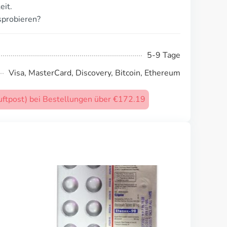
eit.
sprobieren?
5-9 Tage
Visa, MasterCard, Discovery, Bitcoin, Ethereum
uftpost) bei Bestellungen über €172.19