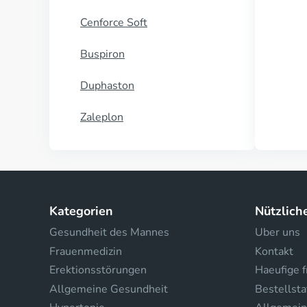
Cenforce Soft
Buspiron
Duphaston
Zaleplon
Kategorien
Nützlich
Gesundheit des Mannes
Uber uns
Frauenmedizin
Kontakt
Erektionsstörungen
Haeufige 
Allgemeine Gesundheit
Bestellsta