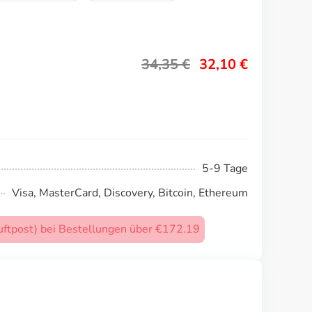
34,35
€
32,10
€
5-9 Tage
Visa, MasterCard, Discovery, Bitcoin, Ethereum
uftpost) bei Bestellungen über €172.19