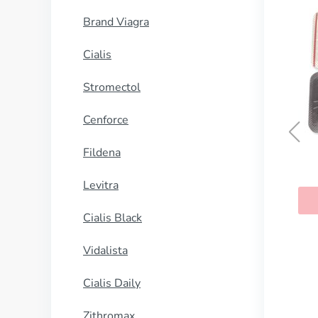
Brand Viagra
Cialis
Stromectol
Cenforce
Fildena
Primolut N
Levitra
KAUFEN
Cialis Black
Vidalista
Cialis Daily
Zithromax