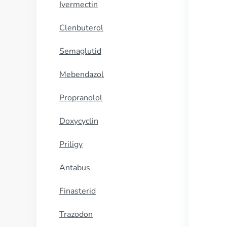
Ivermectin
Clenbuterol
Semaglutid
Mebendazol
Propranolol
Doxycyclin
Priligy
Antabus
Finasterid
Trazodon