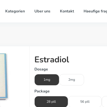
Kategorien
Uber uns
Kontakt
Haeufige fra
Estradiol
Dosage
1mg
2mg
Package
28 pill
56 pill