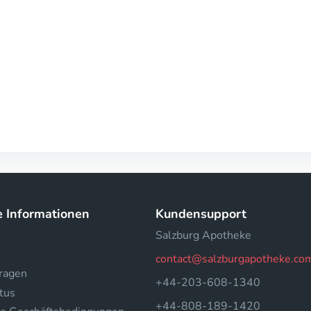
e Informationen
Kundensupport
Salzburg Apotheke
contact@salzburgapotheke.co
fragen
+44-203-608-1340
tus
+44-808-189-1420