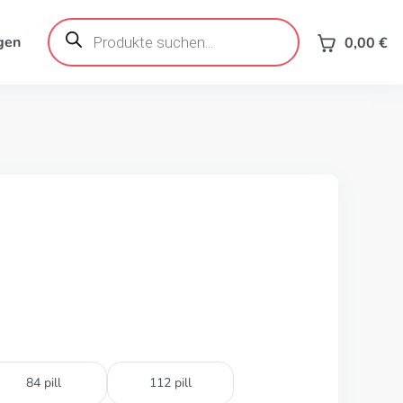
Products
search
gen
0,00
€
84 pill
112 pill