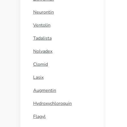
Neurontin
Ventolin
Tadalista
Nolvadex
Clomid
Lasix
Augmentin
Hydroxychloroquin
Flagyl