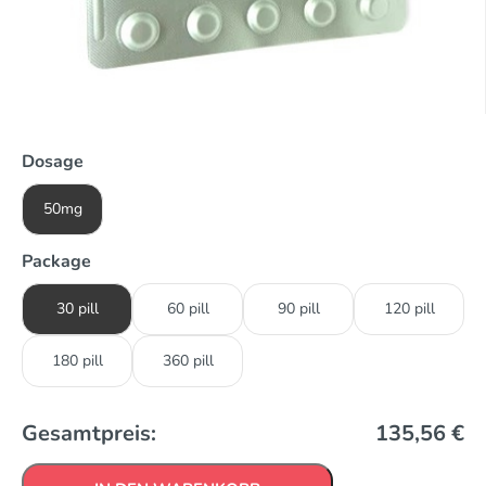
Dosage
50mg
Package
30 pill
60 pill
90 pill
120 pill
180 pill
360 pill
Gesamtpreis:
135,56
€